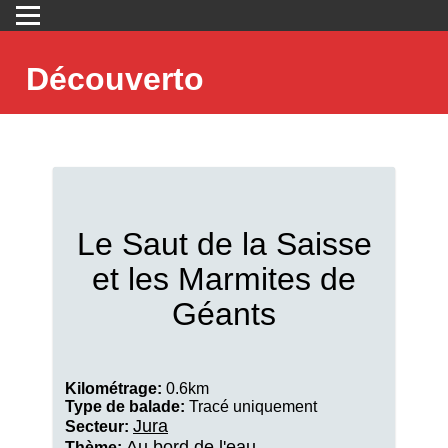
Découverto
Le Saut de la Saisse
et les Marmites de
Géants
Kilométrage:
0.6km
Type de balade:
Tracé uniquement
Jura
Secteur:
Au bord de l'eau
Thème: