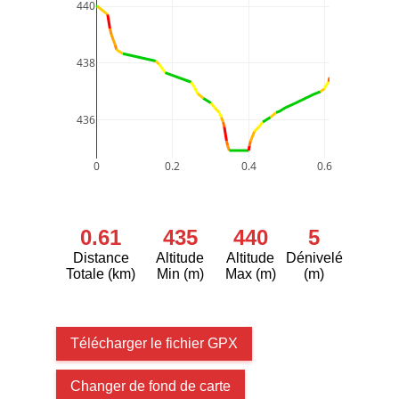
440
438
436
0
0.2
0.4
0.6
0.61
435
440
5
Distance
Altitude
Altitude
Dénivelé
Totale (km)
Min (m)
Max (m)
(m)
Télécharger le fichier GPX
Changer de fond de carte