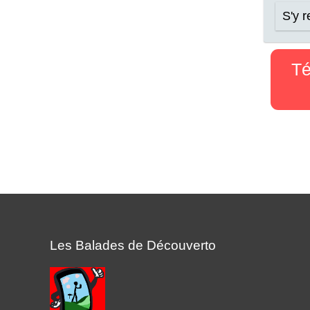
S'y 
Té
Les Balades de Découverto