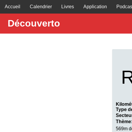
Accueil
Calendrier
Livres
Application
Podcas
Découverto
R
Kilomé
Type d
Secteu
Thème
569m d