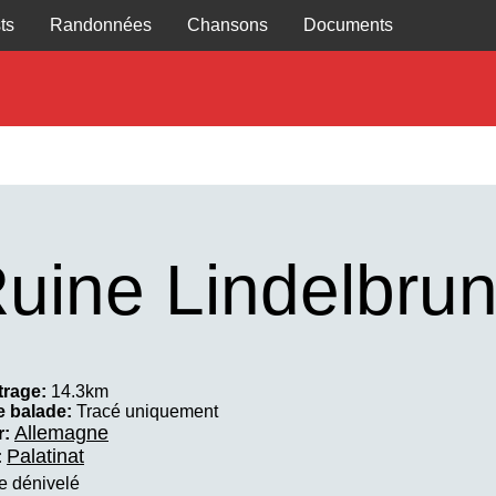
ts
Randonnées
Chansons
Documents
uine Lindelbru
trage:
14.3km
e balade:
Tracé uniquement
Allemagne
r:
Palatinat
:
e dénivelé