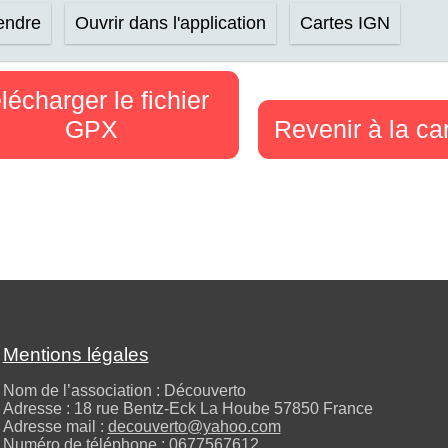
rendre
Ouvrir dans l'application
Cartes IGN
lécharger le fichier
GPX
Revenir à la ca
Mentions légales
Nom de l’association : Découverto
Adresse : 18 rue Bentz-Eck La Hoube 57850 France
Adresse mail :
decouverto@yahoo.com
Numéro de téléphone :
0677567612