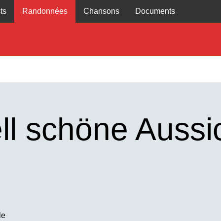
ts
Randonnées
Chansons
Documents
ll schöne Aussi
le