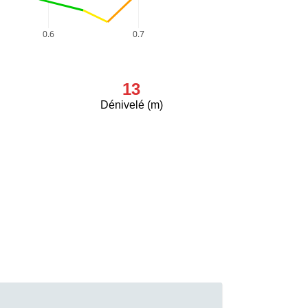
0.6
0.7
13
Dénivelé (m)