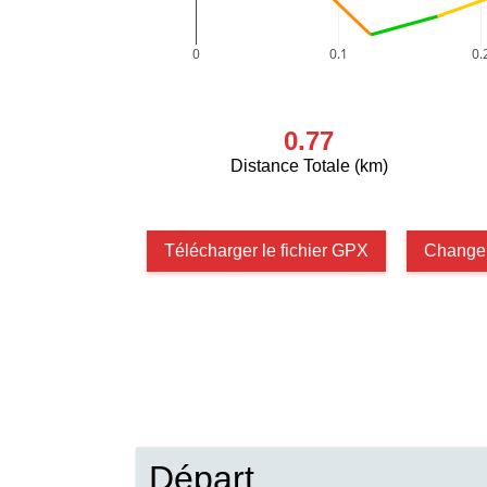
0
0.1
0.
0.77
Distance Totale (km)
Télécharger le fichier GPX
Changer
Départ