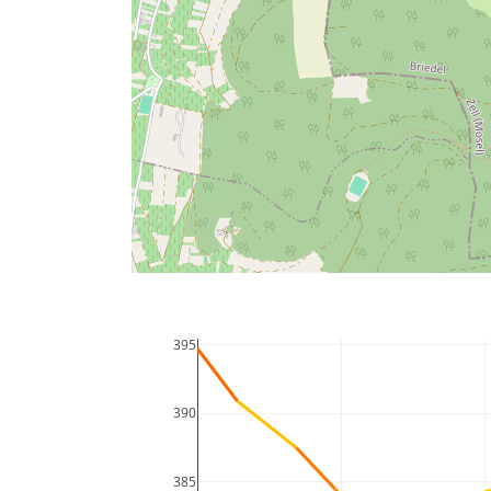
395
390
385