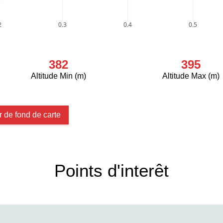
2
0.3
0.4
0.5
382
395
Altitude Min (m)
Altitude Max (m)
 de fond de carte
Points d'interêt