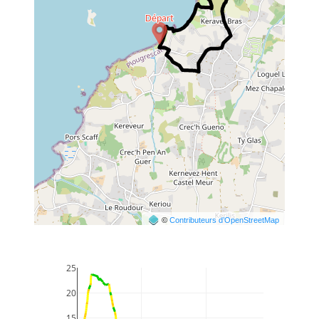
©
Contributeurs d’OpenStreetMap
25
20
15