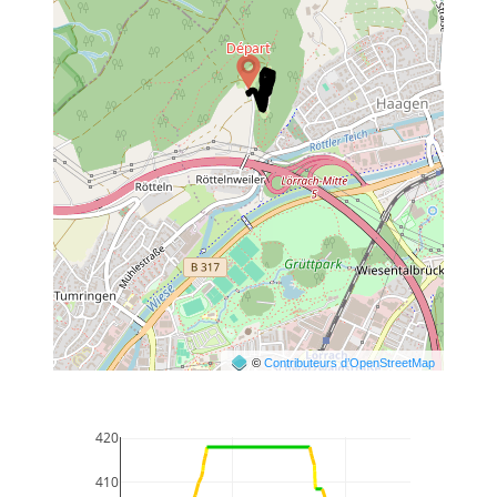
©
Contributeurs d’OpenStreetMap
420
410