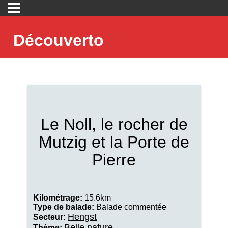
Découverto
Le Noll, le rocher de
Mutzig et la Porte de
Pierre
Kilométrage:
15.6km
Type de balade:
Balade commentée
Hengst
Secteur:
Belle nature
Thème: