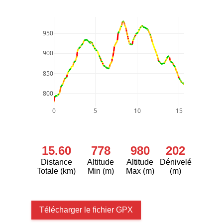
950
900
850
800
0
5
10
15
15.60
778
980
202
Distance
Altitude
Altitude
Dénivelé
Totale (km)
Min (m)
Max (m)
(m)
Télécharger le fichier GPX