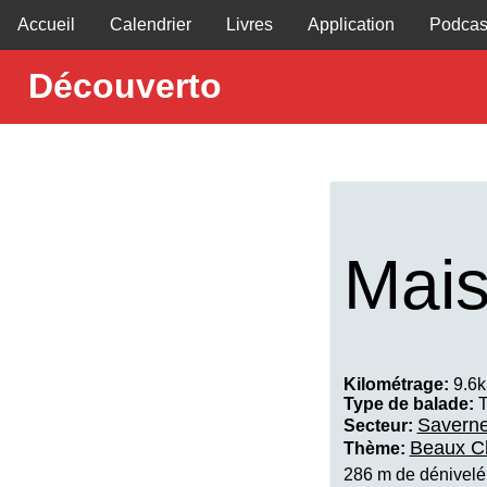
Accueil
Calendrier
Livres
Application
Podcas
Découverto
Mais
Kilométrage:
9.6
Type de balade:
T
Savern
Secteur:
Beaux C
Thème:
286 m de dénivelé