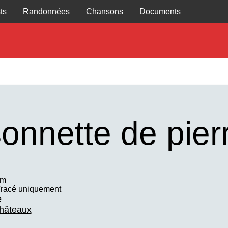
ts
Randonnées
Chansons
Documents
onnette de pier
km
racé uniquement
e
hâteaux