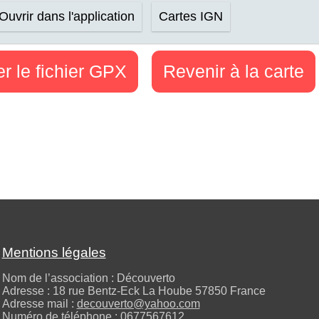
Ouvrir dans l'application
Cartes IGN
r le fichier GPX
Revenir à la carte
Mentions légales
Nom de l’association : Découverto
Adresse : 18 rue Bentz-Eck La Hoube 57850 France
Adresse mail :
decouverto@yahoo.com
Numéro de téléphone :
0677567612