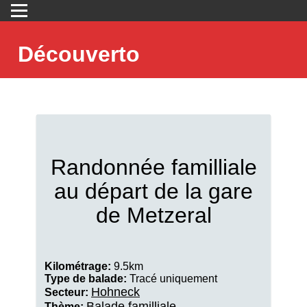
Découverto
Randonnée familliale
au départ de la gare
de Metzeral
Kilométrage:
9.5km
Type de balade:
Tracé uniquement
Hohneck
Secteur:
Balade familliale
Thème: