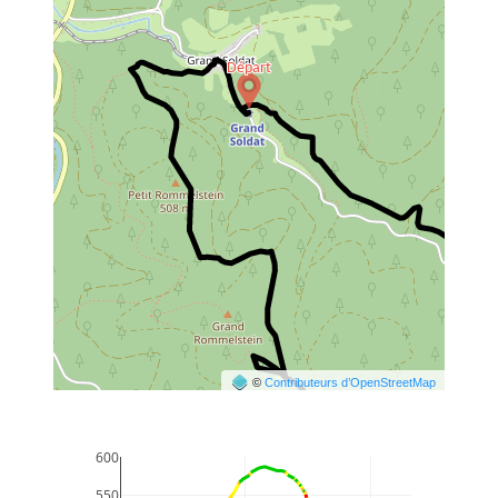
©
Contributeurs d’OpenStreetMap
600
550