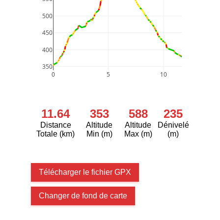
500
450
400
350
0
5
10
11.64
353
588
235
Distance
Altitude
Altitude
Dénivelé
Totale (km)
Min (m)
Max (m)
(m)
Télécharger le fichier GPX
Changer de fond de carte