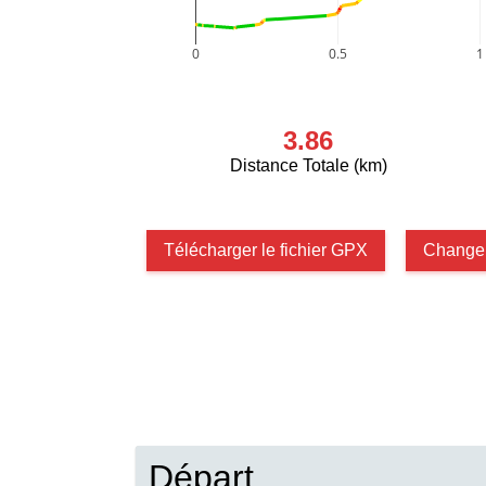
0
0.5
1
3.86
Distance Totale (km)
Télécharger le fichier GPX
Changer
Départ