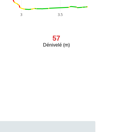
3
3.5
57
Dénivelé (m)