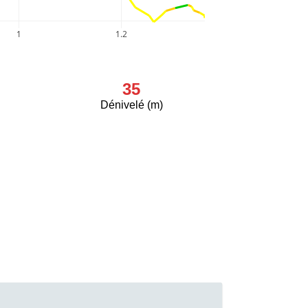
1
1.2
35
Dénivelé (m)