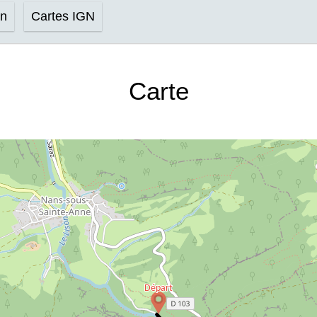
on
Cartes IGN
Carte