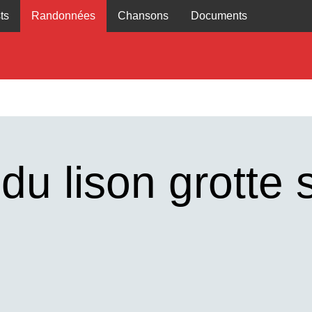
ts
Randonnées
Chansons
Documents
du lison grotte 