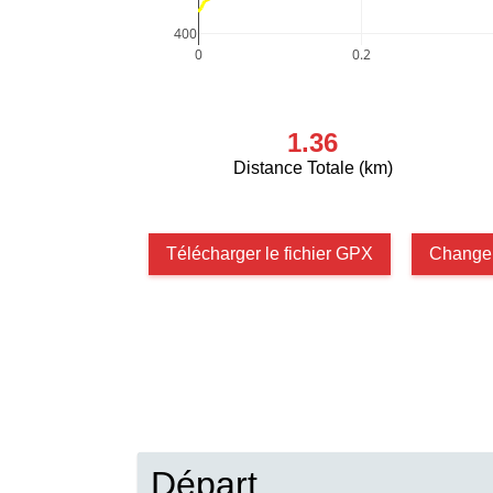
400
0
0.2
1.36
Distance Totale (km)
Télécharger le fichier GPX
Changer
Départ