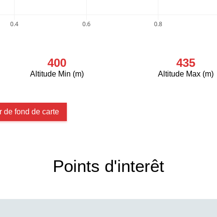
0.4
0.6
0.8
400
435
Altitude Min (m)
Altitude Max (m)
 de fond de carte
Points d'interêt