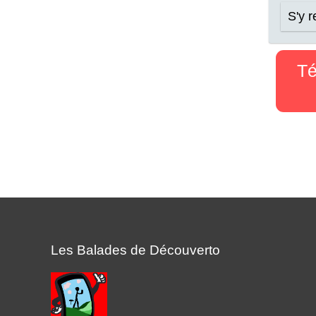
S'y 
Té
Les Balades de Découverto