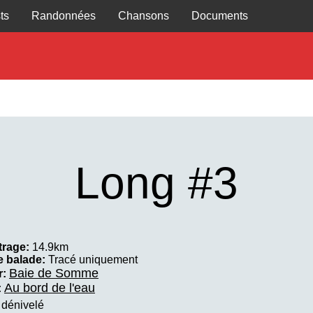
ts
Randonnées
Chansons
Documents
Long #3
trage:
14.9km
e balade:
Tracé uniquement
Baie de Somme
r:
Au bord de l'eau
:
 dénivelé