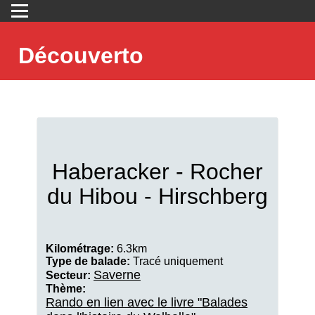
Découverto
Haberacker - Rocher
du Hibou - Hirschberg
Kilométrage:
6.3km
Type de balade:
Tracé uniquement
Saverne
Secteur:
Thème:
Rando en lien avec le livre "Balades