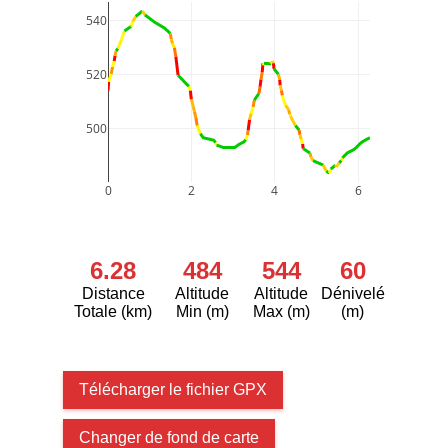
540
520
500
0
2
4
6
6.28
484
544
60
Distance
Altitude
Altitude
Dénivelé
Totale (km)
Min (m)
Max (m)
(m)
Télécharger le fichier GPX
Changer de fond de carte