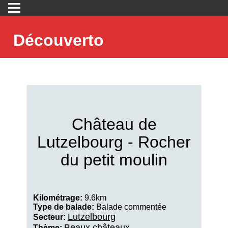
Découverto
Château de
Lutzelbourg - Rocher
du petit moulin
Kilométrage:
9.6km
Type de balade:
Balade commentée
Lutzelbourg
Secteur:
Beaux châteaux
Thème: