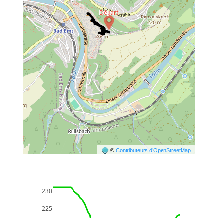
©
Contributeurs d’OpenStreetMap
230
225