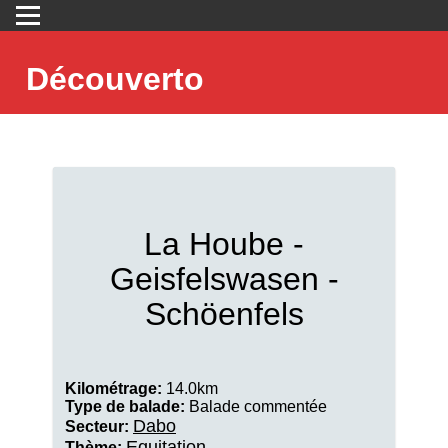
Découverto
La Hoube -
Geisfelswasen -
Schöenfels
Kilométrage:
14.0km
Type de balade:
Balade commentée
Dabo
Secteur:
Equitation
Thème: