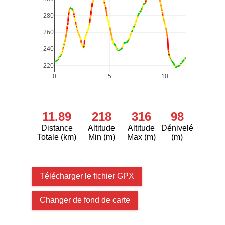
280
260
240
220
0
5
10
11.89
218
316
98
Distance
Altitude
Altitude
Dénivelé
Totale (km)
Min (m)
Max (m)
(m)
Télécharger le fichier GPX
Changer de fond de carte