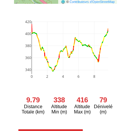
©
Contributeurs d’OpenStreetMap
420
400
380
360
340
0
2
4
6
8
9.79
338
416
79
Distance
Altitude
Altitude
Dénivelé
Totale (km)
Min (m)
Max (m)
(m)