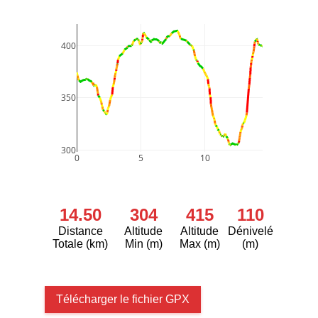
400
350
300
0
5
10
14.50
304
415
110
Distance
Altitude
Altitude
Dénivelé
Totale (km)
Min (m)
Max (m)
(m)
Télécharger le fichier GPX