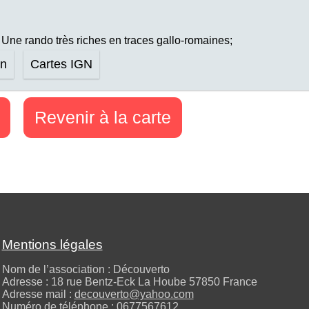
Une rando très riches en traces gallo-romaines;
on
Cartes IGN
Revenir à la carte
Mentions légales
Nom de l’association : Découverto
Adresse : 18 rue Bentz-Eck La Hoube 57850 France
Adresse mail :
decouverto@yahoo.com
Numéro de téléphone :
0677567612