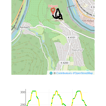
©
Contributeurs d’OpenStreetMap
300
290