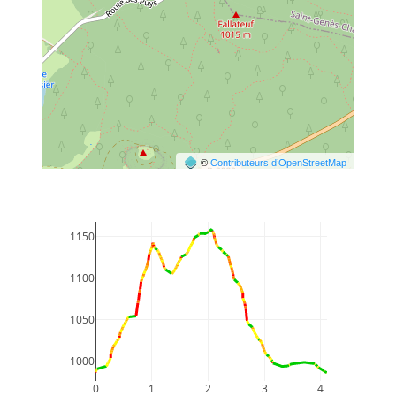
©
Contributeurs d’OpenStreetMap
1150
1100
1050
1000
0
1
2
3
4