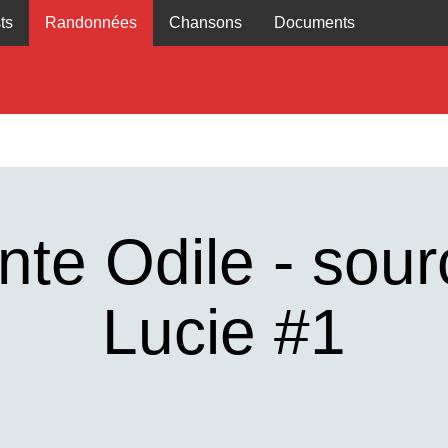
ts
Randonnées
Chansons
Documents
nte Odile - sour
Lucie #1