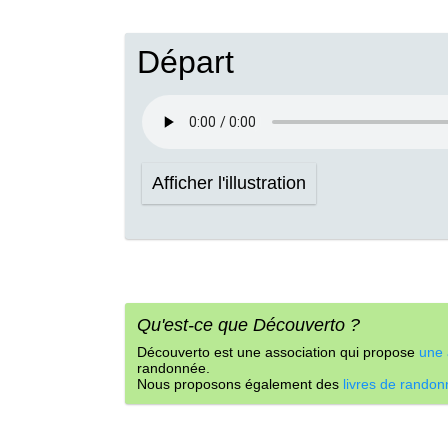
Départ
Afficher l'illustration
Qu'est-ce que Découverto ?
Découverto est une association qui propose
une 
randonnée.
Nous proposons également des
livres de rando