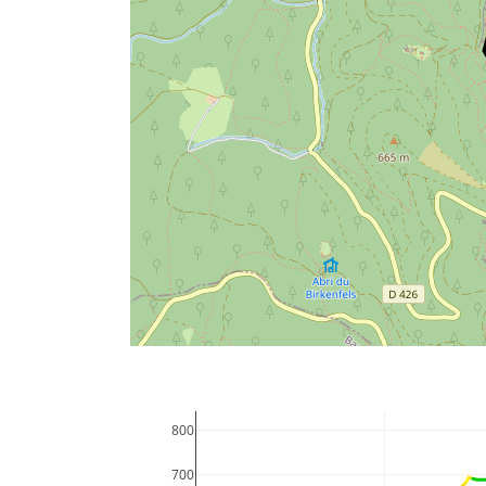
800
700