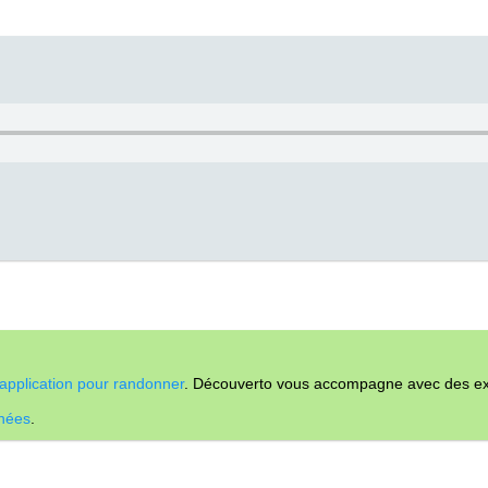
application pour randonner
. Découverto vous accompagne avec des expl
nnées
.