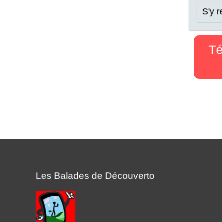
S'y 
Té
Les Balades de Découverto