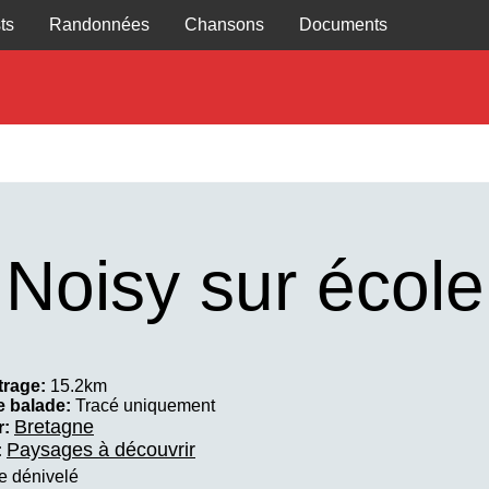
ts
Randonnées
Chansons
Documents
Noisy sur école
trage:
15.2km
e balade:
Tracé uniquement
Bretagne
r:
Paysages à découvrir
:
e dénivelé