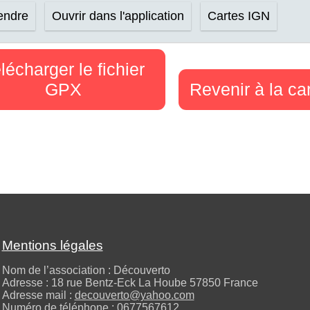
rendre
Ouvrir dans l'application
Cartes IGN
lécharger le fichier
GPX
Revenir à la ca
Mentions légales
Nom de l’association : Découverto
Adresse : 18 rue Bentz-Eck La Hoube 57850 France
Adresse mail :
decouverto@yahoo.com
Numéro de téléphone :
0677567612