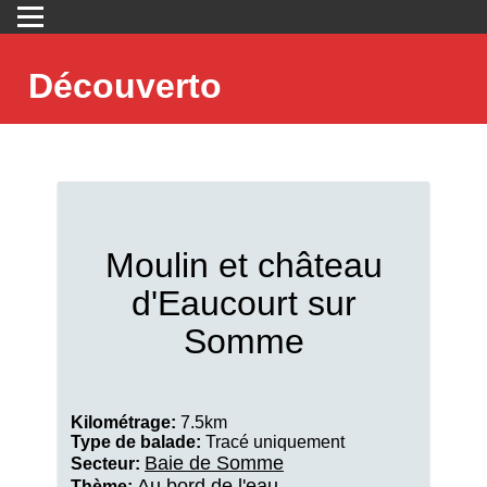
Découverto
Moulin et château
d'Eaucourt sur
Somme
Kilométrage:
7.5km
Type de balade:
Tracé uniquement
Baie de Somme
Secteur:
Au bord de l'eau
Thème: