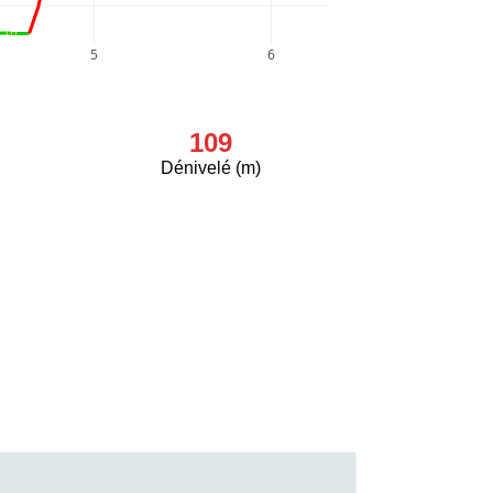
5
6
109
Dénivelé (m)