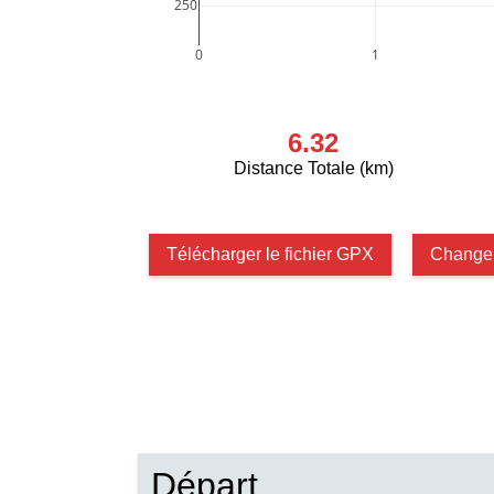
250
0
1
6.32
Distance Totale (km)
Télécharger le fichier GPX
Changer
Départ