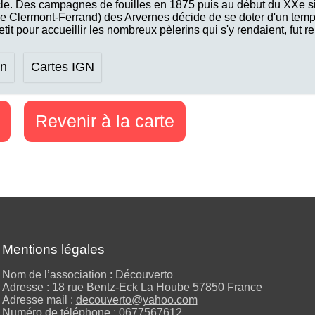
le. Des campagnes de fouilles en 1875 puis au début du XXe siè
lle Clermont-Ferrand) des Arvernes décide de se doter d'un temp
it pour accueillir les nombreux pèlerins qui s'y rendaient, fut 
on
Cartes IGN
Revenir à la carte
Mentions légales
Nom de l’association : Découverto
Adresse : 18 rue Bentz-Eck La Hoube 57850 France
Adresse mail :
decouverto@yahoo.com
Numéro de téléphone :
0677567612