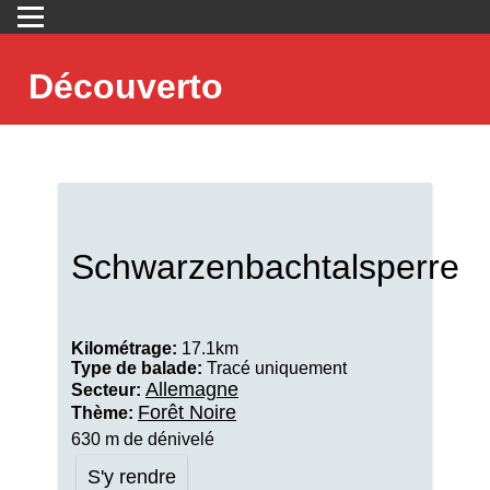
Découverto
Schwarzenbachtalsperre
Kilométrage:
17.1km
Type de balade:
Tracé uniquement
Allemagne
Secteur:
Forêt Noire
Thème:
630 m de dénivelé
S'y rendre