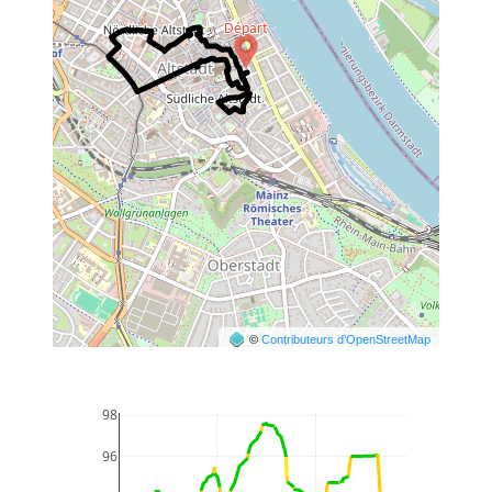
©
Contributeurs d’OpenStreetMap
98
96