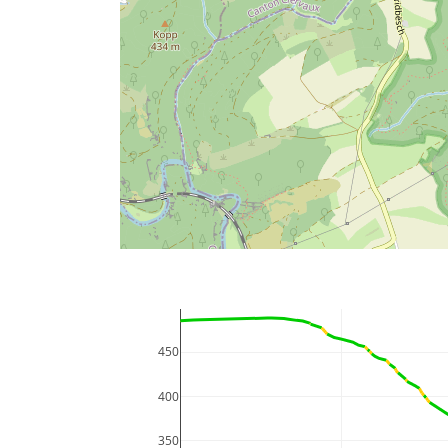
450
400
350