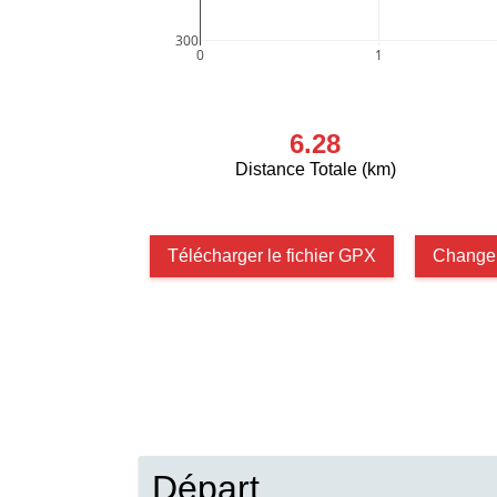
300
0
1
6.28
Distance Totale (km)
Télécharger le fichier GPX
Changer
Départ