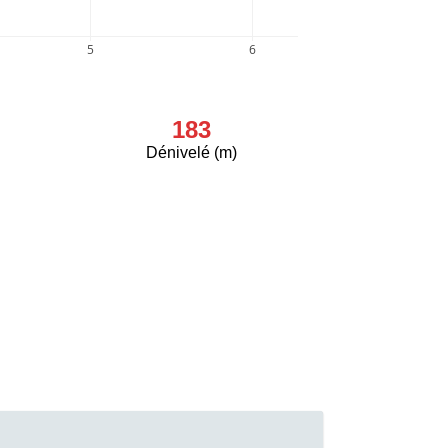
5
6
183
Dénivelé (m)