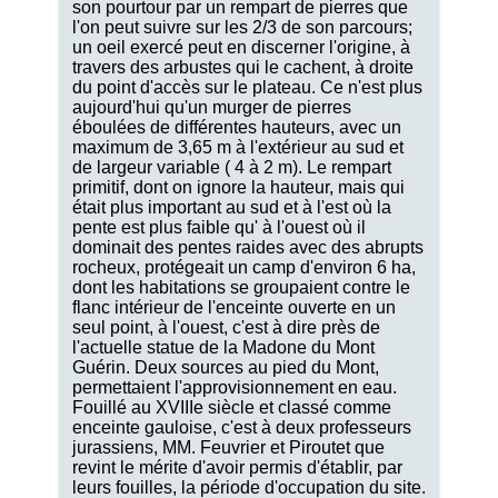
son pourtour par un rempart de pierres que
l'on peut suivre sur les 2/3 de son parcours;
un oeil exercé peut en discerner l'origine, à
travers des arbustes qui le cachent, à droite
du point d'accès sur le plateau. Ce n'est plus
aujourd'hui qu'un murger de pierres
éboulées de différentes hauteurs, avec un
maximum de 3,65 m à l'extérieur au sud et
de largeur variable ( 4 à 2 m). Le rempart
primitif, dont on ignore la hauteur, mais qui
était plus important au sud et à l'est où la
pente est plus faible qu' à l'ouest où il
dominait des pentes raides avec des abrupts
rocheux, protégeait un camp d'environ 6 ha,
dont les habitations se groupaient contre le
flanc intérieur de l'enceinte ouverte en un
seul point, à l'ouest, c'est à dire près de
l'actuelle statue de la Madone du Mont
Guérin. Deux sources au pied du Mont,
permettaient l'approvisionnement en eau.
Fouillé au XVIIIe siècle et classé comme
enceinte gauloise, c'est à deux professeurs
jurassiens, MM. Feuvrier et Piroutet que
revint le mérite d'avoir permis d'établir, par
leurs fouilles, la période d'occupation du site.