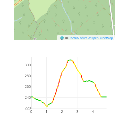
©
Contributeurs d’OpenStreetMap
300
280
260
240
220
0
1
2
3
4