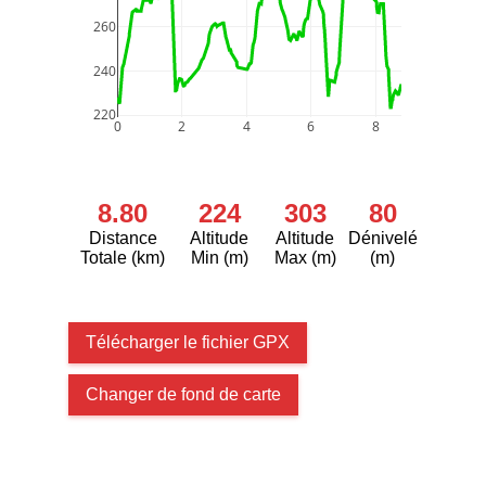
260
240
220
0
2
4
6
8
8.80
224
303
80
Distance
Altitude
Altitude
Dénivelé
Totale (km)
Min (m)
Max (m)
(m)
Télécharger le fichier GPX
Changer de fond de carte