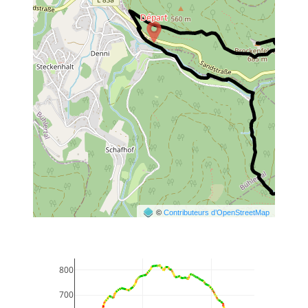
©
Contributeurs d’OpenStreetMap
800
700