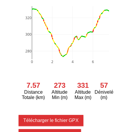
320
300
280
0
2
4
6
7.57
273
331
57
Distance
Altitude
Altitude
Dénivelé
Totale (km)
Min (m)
Max (m)
(m)
Télécharger le fichier GPX