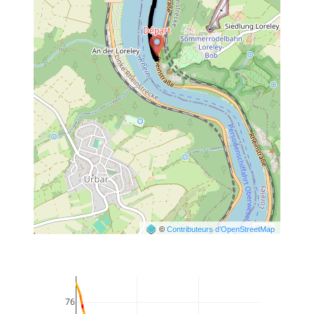
©
Contributeurs d’OpenStreetMap
76